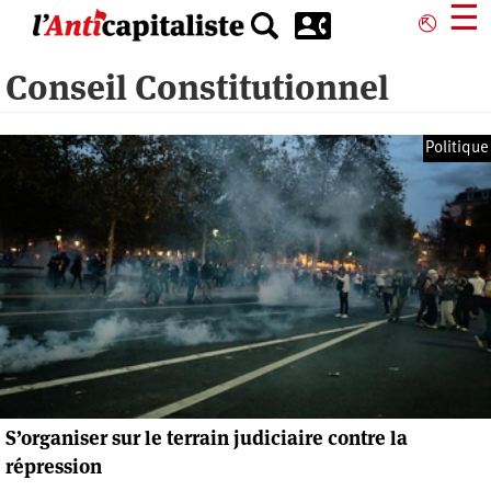
Aller
☰
⎋
au
contenu
Conseil Constitutionnel
principal
Politique
S’organiser sur le terrain judiciaire contre la
répression