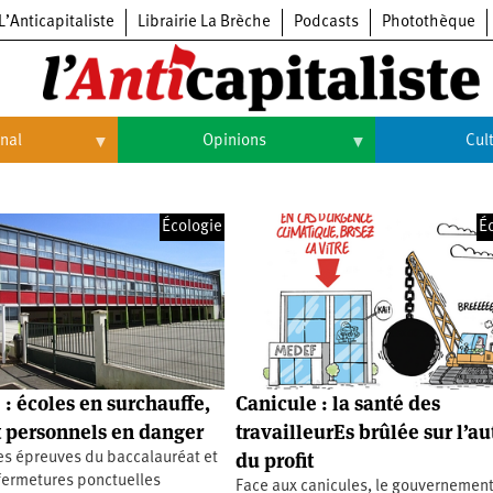
L’Anticapitaliste
Librairie La Brèche
Podcasts
Photothèque
onal
Opinions
Cul
Opinions
Culture
Écologie
É
Histoire
Arts
Cinéma
Expositions
Livres
 : écoles en surchauffe,
Canicule : la santé des
Musique
t personnels en danger
travailleurEs brûlée sur l’au
du profit
es épreuves du baccalauréat et
fermetures ponctuelles
Face aux canicules, le gouvernemen