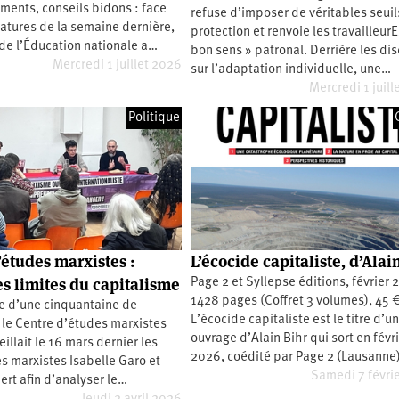
ments, conseils bidons : face
refuse d’imposer de véritables seuil
atures de la semaine dernière,
protection et renvoie les travailleur
 de l’Éducation nationale a…
bon sens » patronal. Derrière les di
Mercredi 1 juillet 2026
sur l’adaptation individuelle, une…
Mercredi 1 juill
Politique
’études marxistes :
L’écocide capitaliste, d’Alai
es limites du capitalisme
Page 2 et Syllepse éditions, février 
1428 pages (Coffret 3 volumes), 45 €
e d’une cinquantaine de
L’écocide capitaliste est le titre d’u
le Centre d’études marxistes
ouvrage d’Alain Bihr qui sort en févr
illait le 16 mars dernier les
2026, coédité par Page 2 (Lausanne
 marxistes Isabelle Garo et
Samedi 7 févri
bert afin d’analyser le…