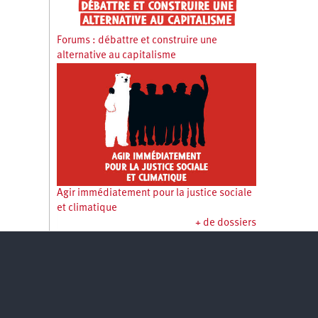
Forums : débattre et construire une
alternative au capitalisme
Agir immédiatement pour la justice sociale
et climatique
+ de dossiers