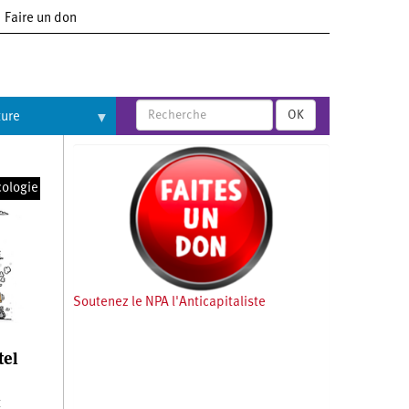
Faire un don
OK
ture
cologie
Soutenez le NPA l'Anticapitaliste
tel
t