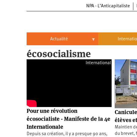
NPA - L’Anticapitaliste
Aller
au
contenu
principal
Actualité
Internati
écosocialisme
Actualité
International
International
Politique
Brésil
Entreprises
Chine
Oppressions
Entreprises
États-
Unis
Économie
Automobile
Oppressions
Continents
Pour une révolution
Canicule
Écologie
Aéronautique
Antiracisme
Continents
écosocialiste - Manifeste de la 4e
élèves e
Internationale
Maintien d
Éducation
Commerce
Féminisme
Afrique
du brevet, 
Depuis sa création, il y a presque 90 ans,