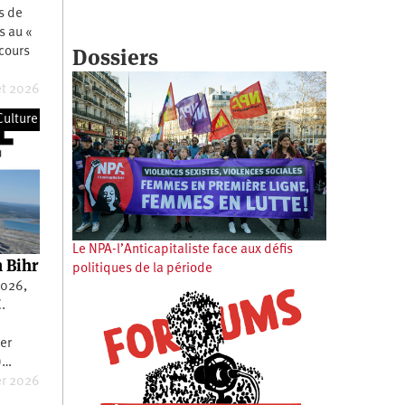
s de
Es au «
Dossiers
scours
et 2026
Culture
Le NPA-l’Anticapitaliste face aux défis
n Bihr
politiques de la période
2026,
.
n
ier
)…
er 2026