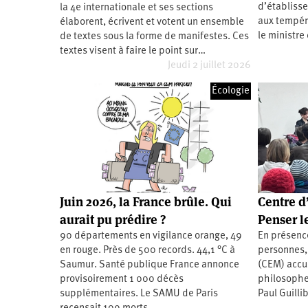
d’établisse
la 4e internationale et ses sections
Santé
Hôpitaux
LGBTI
Amérique
du
aux tempér
élaborent, écrivent et votent un ensemble
Nord
le ministre
de textes sous la forme de manifestes. Ces
Vidéos
SNCF
Amérique
latine
textes visent à faire le point sur…
Jeudi 2 juillet 2026
Dans
Services
Asie
mon
publics
département
Écologie
Europe
Moyen-
Orient
Océanie
Juin 2026, la France brûle. Qui
Centre d
aurait pu prédire ?
Penser l
90 départements en vigilance orange, 49
En présenc
en rouge. Près de 500 records. 44,1 °C à
personnes, 
Saumur. Santé publique France annonce
(CEM) accue
provisoirement 1 000 décès
philosophes
supplémentaires. Le SAMU de Paris
Paul Guilli