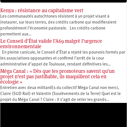
Kenya : résistance au capitalisme vert
Les communautés autochtones résistent à un projet visant à
instaurer, sur leurs terres, des crédits carbone qui modifieraient
profondément l’économie pastorale. Les crédits carbone
permettent aux…
Le Conseil d’État valide l’A69 malgré l’urgence
environnementale
En pleine canicule, le Conseil d’État a rejeté les pourvois formés par
les associations opposantes et confirmé l’arrêt de la cour
administrative d’appel de Toulouse, rendant définitives les…
Méga Canal : « Dès que les promoteurs savent qu’un
projet n’est pas justifiable, ils maquillent cela en
écologie »
Entretien avec deux militantEs du collectif Méga Canal non merci,
Claire (SUD Rail) et Valentin (Soulèvements de la Terre) Quel est le
projet du Méga Canal ? Claire : Il s’agit de relier les grands…