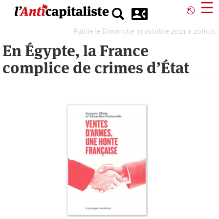
Aller
☰
⎋
au
contenu
Publié le Dimanche 31 octobre 2021 à 20h00.
principal
En Égypte, la France
complice de crimes d’État