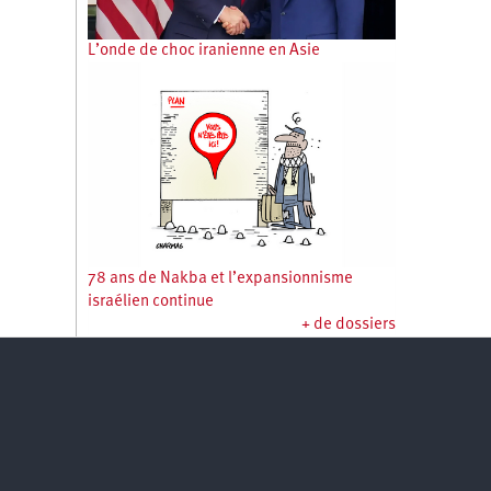
L’onde de choc iranienne en Asie
78 ans de Nakba et l’expansionnisme
israélien continue
+ de dossiers