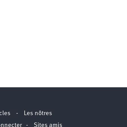
icles
-
Les nôtres
onnecter
-
Sites amis