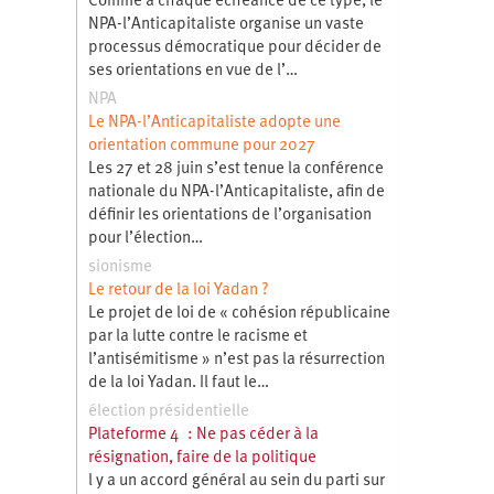
Comme à chaque échéance de ce type, le
NPA-l’Anticapitaliste organise un vaste
processus démocratique pour décider de
ses orientations en vue de l’…
NPA
Le NPA-l’Anticapitaliste adopte une
orientation commune pour 2027
Les 27 et 28 juin s’est tenue la conférence
nationale du NPA-l’Anticapitaliste, afin de
définir les orientations de l’organisation
pour l’élection…
sionisme
Le retour de la loi Yadan ?
Le projet de loi de « cohésion républicaine
par la lutte contre le racisme et
l’antisémitisme » n’est pas la résurrection
de la loi Yadan. Il faut le…
élection présidentielle
Plateforme 4 : Ne pas céder à la
résignation, faire de la politique
l y a un accord général au sein du parti sur