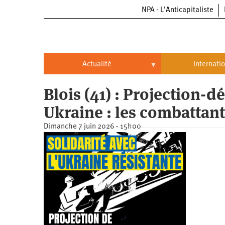
NPA - L’Anticapitaliste
Aller
au
contenu
principal
Actualité
Internati
Actualité
International
Blois (41) : Projection-d
Ukraine : les combattants
Politique
Brésil
Dimanche 7 juin 2026 - 15h00
Entreprises
Chine
Oppressions
Entreprises
États-
Unis
Économie
Automobile
Oppressions
Continents
Écologie
Aéronautique
Antiracisme
Continents
Éducation
Commerce
Féminisme
Afrique