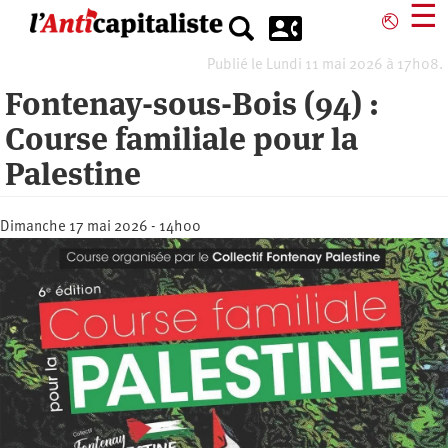
Aller
☰
⎋
au
contenu
Publié le Lundi 11 mai 2026 à 17h08.
principal
Fontenay-sous-Bois (94) :
Course familiale pour la
Palestine
Dimanche 17 mai 2026 - 14h00