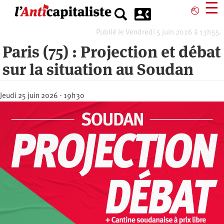
Aller
☰
⎋
au
contenu
Publié le Vendredi 5 juin 2026 à 13h55.
principal
Paris (75) : Projection et débat
sur la situation au Soudan
Jeudi 25 juin 2026 - 19h30