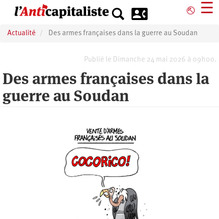
Aller
☰
⎋
au
contenu
Actualité
Des armes françaises dans la guerre au Soudan
principal
Publié le Dimanche 24 mai 2026 à 09h00.
Des armes françaises dans la
guerre au Soudan