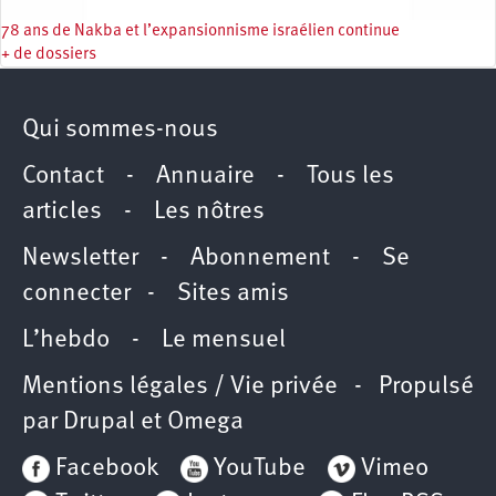
78 ans de Nakba et l’expansionnisme israélien continue
+ de dossiers
Qui sommes-nous
Contact
-
Annuaire
-
Tous les
articles
-
Les nôtres
Newsletter
-
Abonnement
-
Se
connecter
-
Sites amis
L’hebdo
-
Le mensuel
Mentions légales / Vie privée
- Propulsé
par
Drupal
et
Omega
Facebook
YouTube
Vimeo