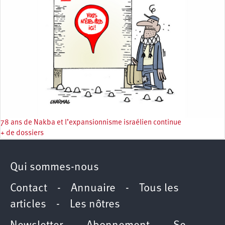
78 ans de Nakba et l’expansionnisme israélien continue
+ de dossiers
Qui sommes-nous
Contact
-
Annuaire
-
Tous les
articles
-
Les nôtres