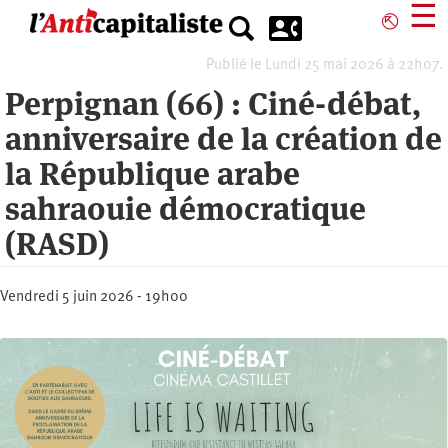
Aller
☰
⎋
au
contenu
Publié le Lundi 25 mai 2026 à 22h07.
principal
Perpignan (66) : Ciné-débat,
anniversaire de la création de
la République arabe
sahraouie démocratique
(RASD)
Vendredi 5 juin 2026 - 19h00