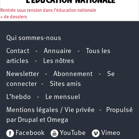
Rentrée sous tension dans l’éducation nationale
+ de dossiers
Qui sommes-nous
Contact
-
Annuaire
-
Tous les
articles
-
Les nôtres
Newsletter
-
Abonnement
-
Se
connecter
-
Sites amis
L’hebdo
-
Le mensuel
Mentions légales / Vie privée
- Propulsé
par
Drupal
et
Omega
Facebook
YouTube
Vimeo