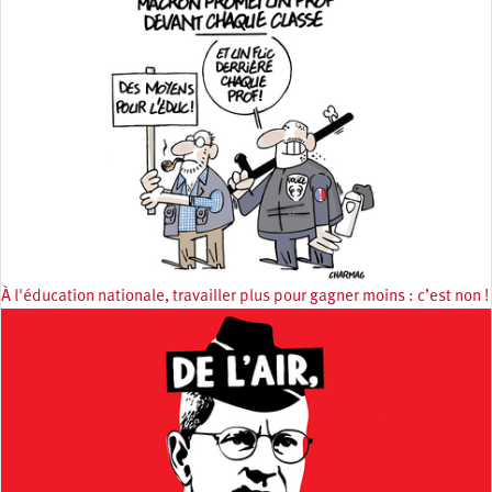
À l'éducation nationale, travailler plus pour gagner moins : c’est non !