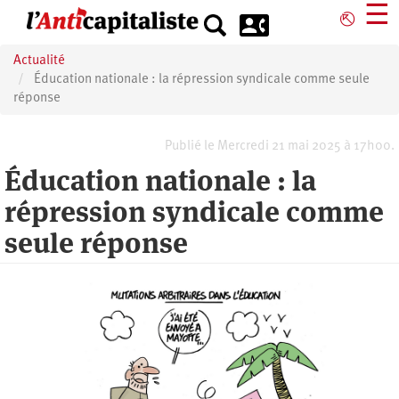
Aller
☰
⎋
au
contenu
Actualité
principal
Éducation nationale : la répression syndicale comme seule
réponse
Publié le Mercredi 21 mai 2025 à 17h00.
Éducation nationale : la
répression syndicale comme
seule réponse