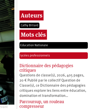
Auteurs
Cathy Billard
Mots clés
Education Nationale
lycées professionnels
Dictionnaire des pédagogies
critiques
Questions de classe(s), 2026, 405 pages,
20 € Publié par le collectif Question de
Classe(s), ce Dictionnaire des pédagogies
critiques explore les liens entre éducation,
­domination et transformation…
Parcoursup, un rouleau
compresseur
evant