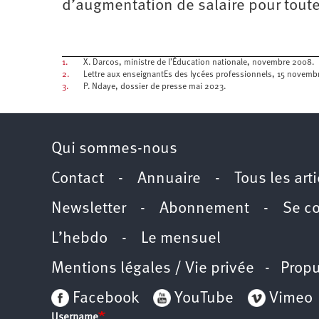
d’augmentation de salaire pour toutes
1.
X. Darcos, ministre de l’Éducation nationale, novembre 2008.
2.
Lettre aux enseignantEs des lycées professionnels, 15 novemb
3.
P. Ndaye, dossier de presse mai 2023.
Qui sommes-nous
Contact
-
Annuaire
-
Tous les art
Newsletter
-
Abonnement
-
Se c
L’hebdo
-
Le mensuel
Mentions légales / Vie privée
- Propu
Facebook
YouTube
Vimeo
Username