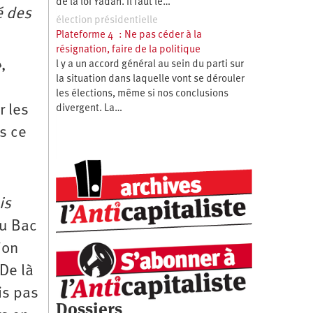
de la loi Yadan. Il faut le…
é des
élection présidentielle
Plateforme 4 : Ne pas céder à la
résignation, faire de la politique
»
,
l y a un accord général au sein du parti sur
la situation dans laquelle vont se dérouler
les élections, même si nos conclusions
r les
divergent. La…
is ce
is
du Bac
ion
De là
is pas
Dossiers