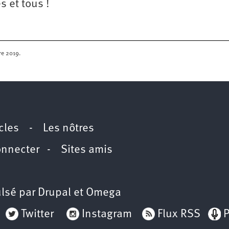
 et tous !
re 2019.
icles
-
Les nôtres
onnecter
-
Sites amis
lsé par
Drupal
et
Omega
Twitter
Instagram
Flux RSS