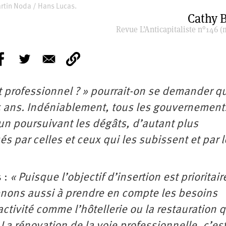
rtin Noda / Hans Lucas.
Cathy B
Revue L’Anticapitaliste n°146 (
t professionnel ? » pourrait-on se demander 
15 ans. Indéniablement, tous les gouvernement
un poursuivant les dégâts, d’autant plus
s par celles et ceux qui les subissent et par 
s :
« Puisque l’objectif d’insertion est prioritair
enons aussi à prendre en compte les besoins
tivité comme l’hôtellerie ou la restauration q