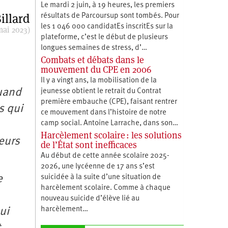
Le mardi 2 juin, à 19 heures, les premiers
illard
résultats de Parcoursup sont tombés. Pour
les 1 046 000 candidatEs inscritEs sur la
mai 2023)
plateforme, c’est le début de plusieurs
longues semaines de stress, d’…
Combats et débats dans le
mouvement du CPE en 2006
Il y a vingt ans, la mobilisation de la
quand
jeunesse obtient le retrait du Contrat
première embauche (CPE), faisant rentrer
s qui
ce mouvement dans l’histoire de notre
camp social. Antoine Larrache, dans son…
Harcèlement scolaire : les solutions
leurs
de l’État sont inefficaces
Au début de cette année scolaire 2025-
2026, une lycéenne de 17 ans s’est
e
suicidée à la suite d’une situation de
harcèlement scolaire. Comme à chaque
nouveau suicide d’élève lié au
harcèlement…
ui