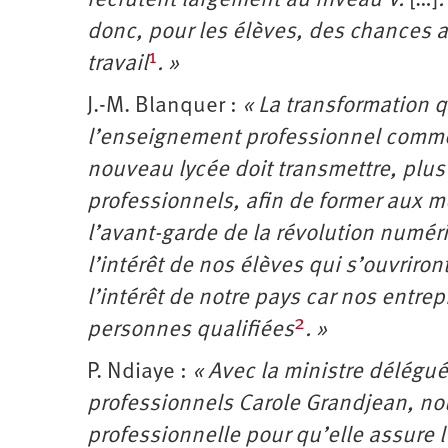
recrutent largement au niveau V.
[…]
.
donc, pour les élèves, des chances a
1
travail
. »
J.-M. Blanquer :
« La transformation 
l’enseignement professionnel comme l
nouveau lycée doit transmettre, plus
professionnels, afin de former aux m
l’avant-garde de la révolution numéri
l’intérêt de nos élèves qui s’ouvriron
l’intérêt de notre pays car nos entre
2
personnes qualifiées
. »
P. Ndiaye :
« Avec la ministre délégu
professionnels Carole Grandjean, n
professionnelle pour qu’elle assure l