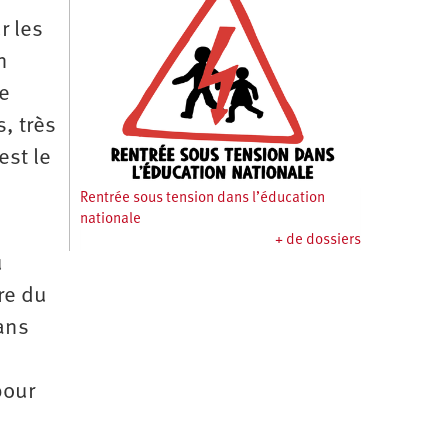
r les
n
de
, très
est le
Rentrée sous tension dans l’éducation
nationale
+ de dossiers
u
re du
ans
pour