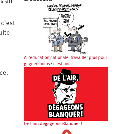
rs en
 c’est
uite
À l'éducation nationale, travailler plus pour
gagner moins : c’est non !
ce.
De l’air, dégageons Blanquer !