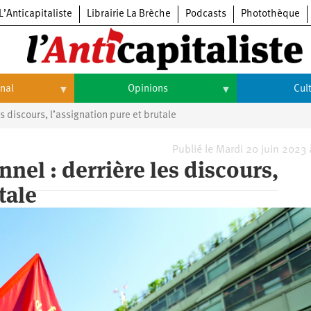
L’Anticapitaliste
Librairie La Brèche
Podcasts
Photothèque
onal
Opinions
Cul
 discours, l’assignation pure et brutale
Opinions
Culture
Histoire
Arts
Publié le Mardi 20 juin 2023
el : derrière les discours,
Cinéma
tale
Expositions
Livres
Musique