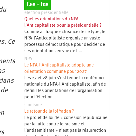
t
Les + lus
 du
élection présidentielle
Quelles orientations du NPA-
l’Anticapitaliste pour la présidentielle ?
Comme à chaque échéance de ce type, le
NPA-l’Anticapitaliste organise un vaste
s. Ce
processus démocratique pour décider de
ses orientations en vue de l’…
NPA
ements
Le NPA-l’Anticapitaliste adopte une
ns
orientation commune pour 2027
Les 27 et 28 juin s’est tenue la conférence
 dans
nationale du NPA-l’Anticapitaliste, afin de
 de
définir les orientations de l’organisation
pour l’élection…
sionisme
Le retour de la loi Yadan ?
on
Le projet de loi de « cohésion républicaine
par la lutte contre le racisme et
l’antisémitisme » n’est pas la résurrection
rs