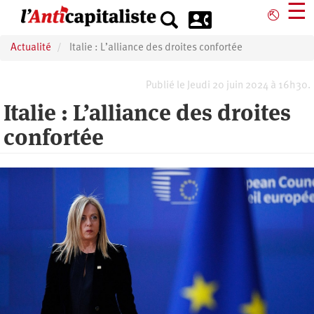
Aller
☰
⎋
au
contenu
Actualité
Italie : L’alliance des droites confortée
principal
Publié le Jeudi 20 juin 2024 à 16h30.
Italie : L’alliance des droites
confortée