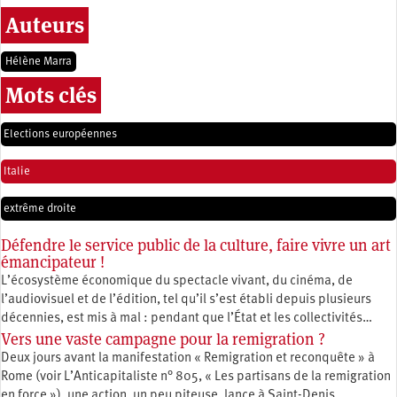
Auteurs
Hélène Marra
Mots clés
Elections européennes
Italie
extrême droite
Défendre le service public de la culture, faire vivre un art
émancipateur !
L’écosystème économique du spectacle vivant, du cinéma, de
l’audiovisuel et de l’édition, tel qu’il s’est établi depuis plusieurs
décennies, est mis à mal : pendant que l’État et les collectivités…
Vers une vaste campagne pour la remigration ?
Deux jours avant la manifestation « Remigration et reconquête » à
Rome (voir L’Anticapitaliste n° 805, « Les partisans de la remigration
en force »), une action, un peu piteuse, lance à Saint-Denis…