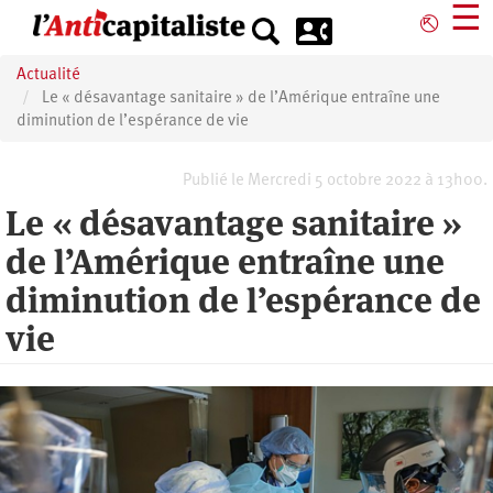
Aller
☰
⎋
au
contenu
Actualité
principal
Le « désavantage sanitaire » de l’Amérique entraîne une
diminution de l’espérance de vie
Publié le Mercredi 5 octobre 2022 à 13h00.
Le « désavantage sanitaire »
de l’Amérique entraîne une
diminution de l’espérance de
vie