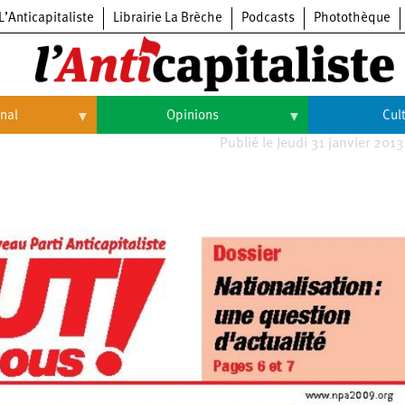
L’Anticapitaliste
Librairie La Brèche
Podcasts
Photothèque
onal
Opinions
Cul
Publié le Jeudi 31 janvier 2013
Opinions
Culture
Histoire
Arts
Cinéma
Expositions
Livres
Musique