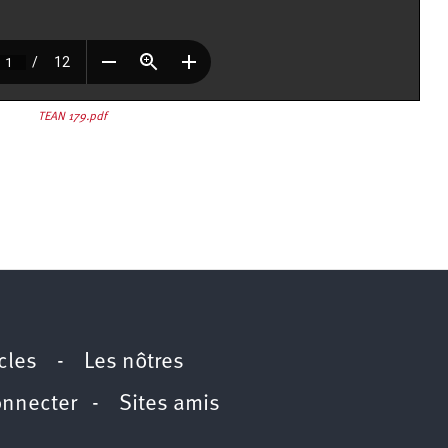
TEAN 179.pdf
icles
-
Les nôtres
onnecter
-
Sites amis