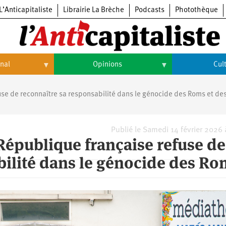
L’Anticapitaliste
Librairie La Brèche
Podcasts
Photothèque
onal
Opinions
Cul
Opinions
Culture
fuse de reconnaître sa responsabilité dans le génocide des Roms et de
Histoire
Arts
Cinéma
Publié le Samedi 14 février 2026
 République française refuse de
Expositions
bilité dans le génocide des Ro
Livres
Musique