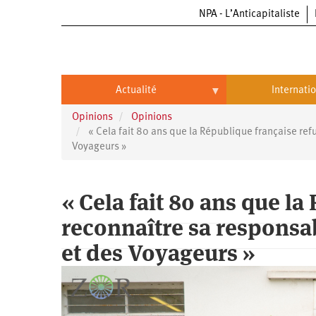
NPA - L’Anticapitaliste
Aller
au
contenu
principal
Actualité
Internati
Opinions
Opinions
Actualité
International
« Cela fait 80 ans que la République française re
Voyageurs »
Politique
Brésil
Entreprises
Chine
« Cela fait 80 ans que la
Oppressions
Entreprises
États-
reconnaître sa responsa
Unis
Économie
Automobile
Oppressions
Continents
et des Voyageurs »
Écologie
Aéronautique
Antiracisme
Continents
Éducation
Commerce
Féminisme
Afrique