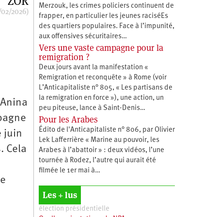
ZOR
Merzouk, les crimes policiers continuent de
/02/2026)
frapper, en particulier les jeunes raciséEs
des quartiers populaires. Face à l’impunité,
aux offensives sécuritaires…
Vers une vaste campagne pour la
remigration ?
Deux jours avant la manifestation «
Remigration et reconquête » à Rome (voir
L’Anticapitaliste n° 805, « Les partisans de
la remigration en force »), une action, un
 Anina
peu piteuse, lance à Saint-Denis…
mpagne
Pour les Arabes
Édito de l'Anticapitaliste n° 806, par Olivier
 juin
Lek Lafferrière « Marine au pouvoir, les
. Cela
Arabes à l’abattoir » : deux vidéos, l’une
tournée à Rodez, l’autre qui aurait été
filmée le 1er mai à…
ce
Les + lus
élection présidentielle