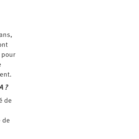
ans,
ont
 pour
e
ent.
A ?
é de
e de