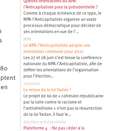
Quelles orientations du NPA-
l’Anticapitaliste pour la présidentielle ?
Comme à chaque échéance de ce type, le
NPA-l’Anticapitaliste organise un vaste
,
processus démocratique pour décider de
n
ses orientations en vue de l’…
NPA
s
Le NPA-l’Anticapitaliste adopte une
orientation commune pour 2027
Les 27 et 28 juin s’est tenue la conférence
nationale du NPA-l’Anticapitaliste, afin de
 80
définir les orientations de l’organisation
pour l’élection…
mptent
sionisme
 en
Le retour de la loi Yadan ?
Le projet de loi de « cohésion républicaine
par la lutte contre le racisme et
l’antisémitisme » n’est pas la résurrection
de la loi Yadan. Il faut le…
élection présidentielle
Plateforme 4 : Ne pas céder à la