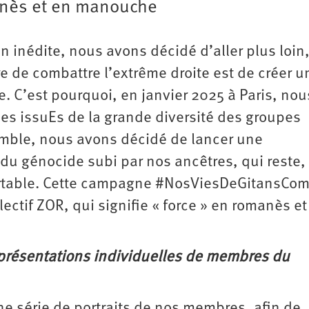
manès et en manouche
n inédite, nous avons décidé d’aller plus loin
 de combattre l’extrême droite est de créer u
 C’est pourquoi, en janvier 2025 à Paris, nou
es issuEs de la grande diversité des groupes
mble, nous avons décidé de lancer une
du génocide subi par nos ancêtres, qui reste,
portable. Cette campagne #NosViesDeGitansCo
ectif ZOR, qui signifie « force » en romanès et
 présentations individuelles de membres du
ne série de portraits de nos membres, afin de