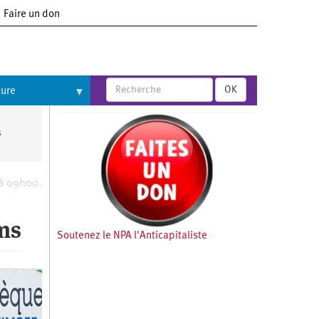
Faire un don
OK
ture
s
 à 09h00.
ms
Soutenez le NPA l'Anticapitaliste