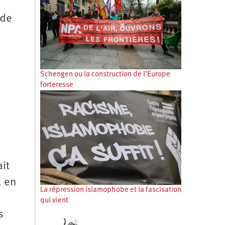
 de
Schengen ou la construction de l’Europe
forteresse
it
, en
La répression islamophobe et la fascisation
qui vient
s