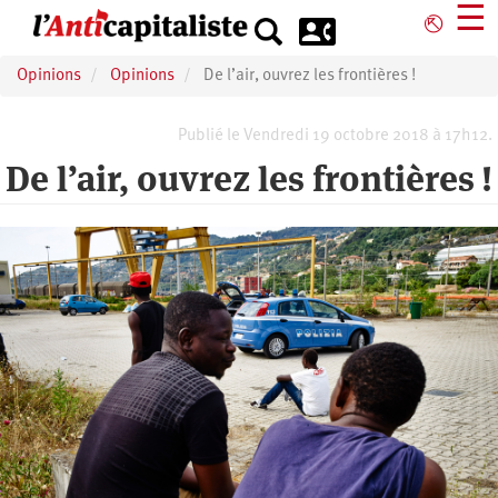
Aller
☰
⎋
au
contenu
Opinions
Opinions
De l’air, ouvrez les frontières !
principal
Publié le Vendredi 19 octobre 2018 à 17h12.
De l’air, ouvrez les frontières !