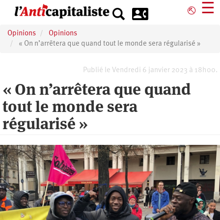
Aller
☰
⎋
au
contenu
Opinions
Opinions
principal
« On n’arrêtera que quand tout le monde sera régularisé »
Publié le Vendredi 6 janvier 2023 à 18h00.
« On n’arrêtera que quand
tout le monde sera
régularisé »