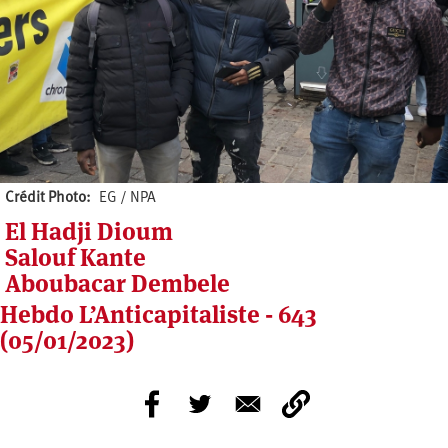
Crédit Photo
EG / NPA
El Hadji Dioum
Salouf Kante
Aboubacar Dembele
Hebdo L’Anticapitaliste - 643
(05/01/2023)