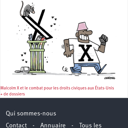
Malcolm X et le combat pour les droits civiques aux États-Unis
+ de dossiers
Qui sommes-nous
Contact
-
Annuaire
-
Tous les