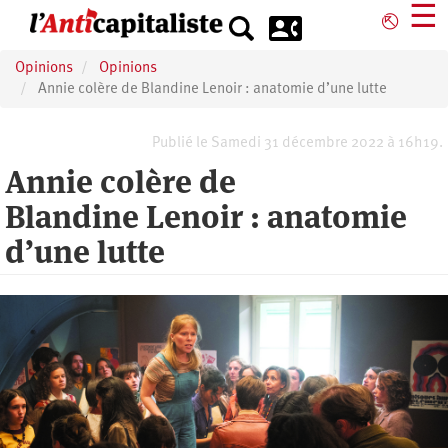
Aller
☰
⎋
au
contenu
Opinions
Opinions
principal
Annie colère de Blandine Lenoir : anatomie d’une lutte
Publié le Samedi 31 décembre 2022 à 16h19.
Annie colère de
Blandine Lenoir : anatomie
d’une lutte