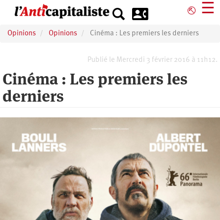
Aller
☰
⎋
au
contenu
Opinions
Opinions
Cinéma : Les premiers les derniers
principal
Publié le Mercredi 3 février 2016 à 11h12.
Cinéma : Les premiers les
derniers