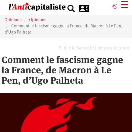
Aller
☰
⎋
au
contenu
Opinions
Opinions
principal
Comment le fascisme gagne la France, de Macron à Le Pen,
d’Ugo Palheta
Publié le Samedi 7 juin 2025 à 12h00.
Comment le fascisme gagne
la France, de Macron à Le
Pen, d’Ugo Palheta