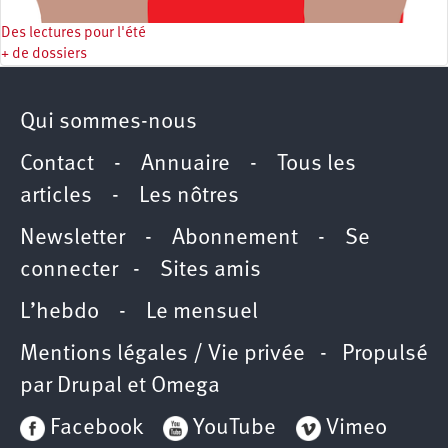
Des lectures pour l'été
+ de dossiers
Qui sommes-nous
Contact
-
Annuaire
-
Tous les
articles
-
Les nôtres
Newsletter
-
Abonnement
-
Se
connecter
-
Sites amis
L’hebdo
-
Le mensuel
Mentions légales / Vie privée
- Propulsé
par
Drupal
et
Omega
Facebook
YouTube
Vimeo