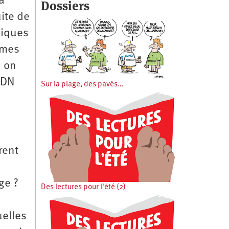
a
Dossiers
ite de
niques
ames
, on
ADN
Sur la plage, des pavés…
rent
ge ?
Des lectures pour l'été (2)
uelles