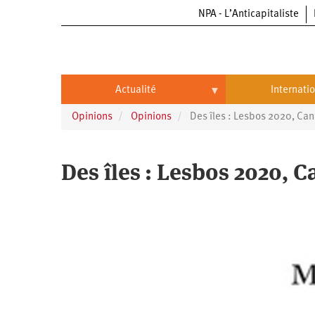
NPA - L’Anticapitaliste
Aller
au
contenu
principal
Actualité
Internati
Opinions
Opinions
Des îles : Lesbos 2020, Can
Actualité
International
Politique
Brésil
Des îles : Lesbos 2020, 
Entreprises
Chine
Oppressions
Entreprises
États-
Unis
Économie
Automobile
Oppressions
Continents
Écologie
Aéronautique
Antiracisme
Continents
Éducation
Commerce
Féminisme
Afrique