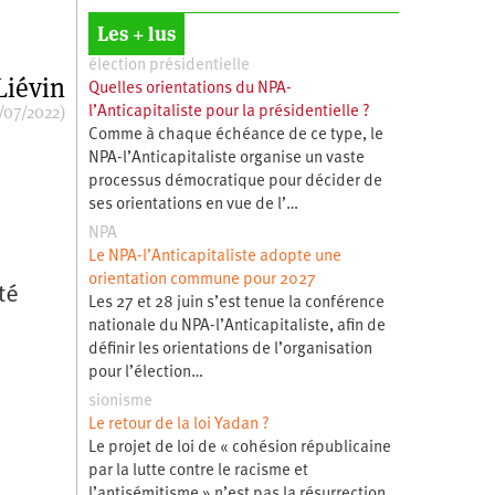
Les + lus
élection présidentielle
Liévin
Quelles orientations du NPA-
/07/2022)
l’Anticapitaliste pour la présidentielle ?
Comme à chaque échéance de ce type, le
NPA-l’Anticapitaliste organise un vaste
processus démocratique pour décider de
ses orientations en vue de l’…
NPA
Le NPA-l’Anticapitaliste adopte une
orientation commune pour 2027
té
Les 27 et 28 juin s’est tenue la conférence
nationale du NPA-l’Anticapitaliste, afin de
définir les orientations de l’organisation
pour l’élection…
sionisme
Le retour de la loi Yadan ?
Le projet de loi de « cohésion républicaine
par la lutte contre le racisme et
l’antisémitisme » n’est pas la résurrection