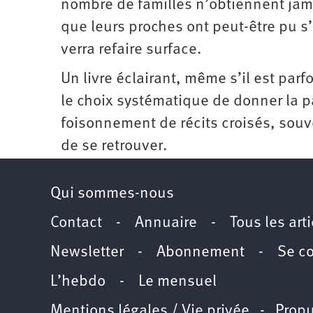
nombre de familles n’obtiennent jama
que leurs proches ont peut-être pu s’e
verra refaire surface.
Un livre éclairant, même s’il est parfo
le choix systématique de donner la 
foisonnement de récits croisés, souve
de se retrouver.
Qui sommes-nous
Contact
-
Annuaire
-
Tous les art
Newsletter
-
Abonnement
-
Se c
L’hebdo
-
Le mensuel
Mentions légales / Vie privée
- Propu