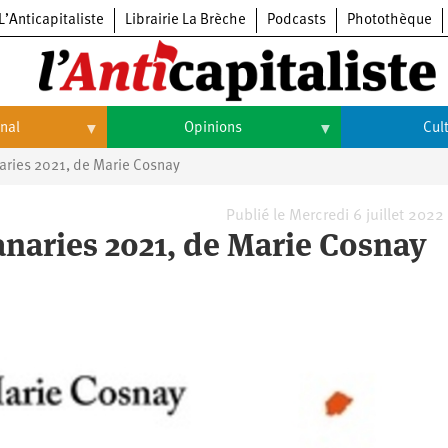
L’Anticapitaliste
Librairie La Brèche
Podcasts
Photothèque
onal
Opinions
Cul
aries 2021, de Marie Cosnay
Opinions
Culture
Histoire
Arts
Publié le Mercredi 6 juillet 2022
Canaries 2021, de Marie Cosnay
Cinéma
Expositions
Livres
Musique