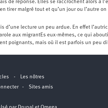
is de réponse. Elles se raccrochent alors à l’
n tirer malgré tout et qu’un jour ou l’autre on 
is d’une lecture un peu ardue. En effet l’autric
parole aux migrantEs eux-mêmes, ce qui abouti
nt poignants, mais où il est parfois un peu dif
icles
-
Les nôtres
onnecter
-
Sites amis
lsé par
Drupal
et
Omega