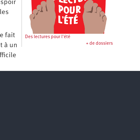
espoir
les
e fait
Des lectures pour l'été
+ de dossiers
t à un
ficile