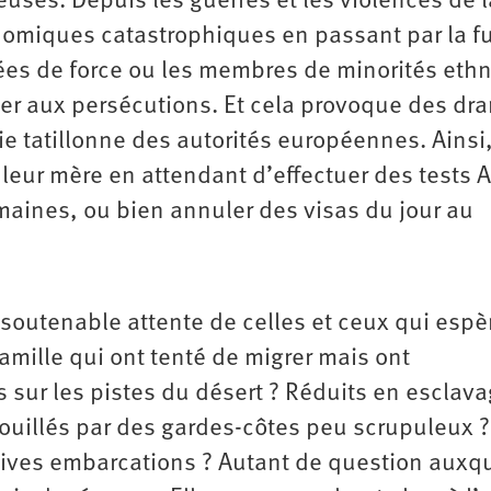
uses. Depuis les guerres et les violences de l
nomiques catastrophiques en passant par la fu
riées de force ou les membres de minorités eth
per aux persécutions. Et cela provoque des dr
e tatillonne des autorités européennes. Ainsi
 leur mère en attendant d’effectuer des tests 
emaines, ou bien annuler des visas du jour au
nsoutenable attente de celles et ceux qui espè
mille qui ont tenté de migrer mais ont
 sur les pistes du désert ? Réduits en esclava
ouillés par des gardes-côtes peu scrupuleux ?
tives embarcations ? Autant de question auxq