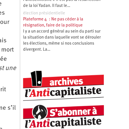
e
de la loi Yadan. Il faut le…
es
élection présidentielle
Plateforme 4 : Ne pas céder à la
pour
résignation, faire de la politique
l y a un accord général au sein du parti sur
la situation dans laquelle vont se dérouler
ais
les élections, même si nos conclusions
 mort
divergent. La…
gée
st une
rit
e s’il