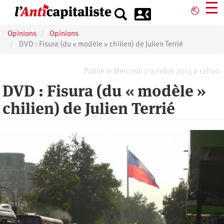
Aller
☰
⎋
au
contenu
Opinions
Opinions
principal
DVD : Fisura (du « modèle » chilien) de Julien Terrié
Publié le Mercredi 2 octobre 2013 à 12h20.
DVD : Fisura (du « modèle »
chilien) de Julien Terrié