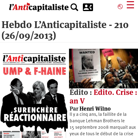
Aller
☰
⎋
au
contenu
Hebdo L’Anticapitaliste - 210
principal
(26/09/2013)
Édito :
Edito. Crise :
an V
Par
Henri Wilno
Il y a cinq ans, la faillite de la
banque Lehman Brothers le
15 septembre 2008 marquait aux
yeux de tous le début de la crise