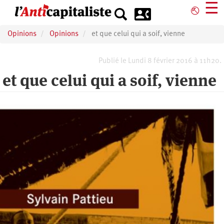
Aller
☰
⎋
au
contenu
Opinions
Opinions
et que celui qui a soif, vienne
principal
Publié le Lundi 8 février 2016 à 11h20.
et que celui qui a soif, vienne