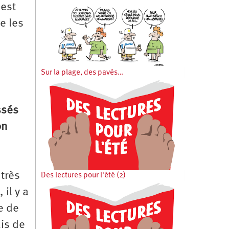
 est
e les
Sur la plage, des pavés…
ssés
on
 très
Des lectures pour l'été (2)
il y a
e de
ais de