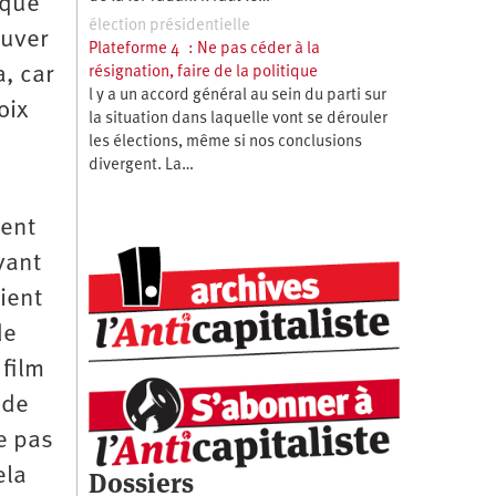
 que
élection présidentielle
ouver
Plateforme 4 : Ne pas céder à la
, car
résignation, faire de la politique
l y a un accord général au sein du parti sur
oix
la situation dans laquelle vont se dérouler
les élections, même si nos conclusions
divergent. La…
tent
vant
ient
de
 film
 de
e pas
ela
Dossiers