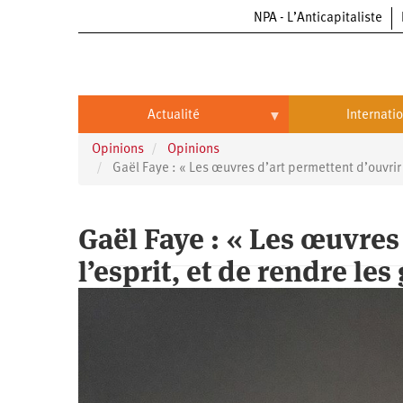
NPA - L’Anticapitaliste
Aller
au
contenu
principal
Actualité
Internati
Opinions
Opinions
Actualité
International
Gaël Faye : « Les œuvres d’art permettent d’ouvrir 
Politique
Brésil
Gaël Faye : « Les œuvres
Entreprises
Chine
l’esprit, et de rendre les
Oppressions
Entreprises
États-
Unis
Économie
Automobile
Oppressions
Continents
Écologie
Aéronautique
Antiracisme
Continents
Éducation
Commerce
Féminisme
Afrique