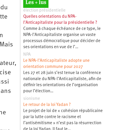
Les + lus
 du
élection présidentielle
tte
Quelles orientations du NPA-
l’Anticapitaliste pour la présidentielle ?
a
Comme à chaque échéance de ce type, le
on
NPA-l’Anticapitaliste organise un vaste
processus démocratique pour décider de
 Mais
ses orientations en vue de l’…
NPA
Le NPA-l’Anticapitaliste adopte une
ateur,
orientation commune pour 2027
écise
Les 27 et 28 juin s’est tenue la conférence
nationale du NPA-l’Anticapitaliste, afin de
ussi
définir les orientations de l’organisation
sans
pour l’élection…
sionisme
Le retour de la loi Yadan ?
Le projet de loi de « cohésion républicaine
une
par la lutte contre le racisme et
l’antisémitisme » n’est pas la résurrection
de la loi Yadan. Il faut le…