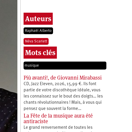
Auteurs
Raphaël Alberto
Néva Scarlett
Mots clés
musique
Più avanti!, de Giovanni Mirabassi
CD, Jazz Eleven, 2026, 15,99 €. Ils font
partie de votre discothèque idéale, vous
les connaissez sur le bout des doigts… les
chants révolutionnaires ! Mais, à vous qui
pensez que souvent la forme…
La Fête de la musique aura été
antiraciste
Le grand renversement de toutes les