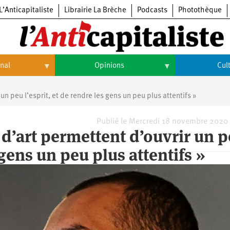
L’Anticapitaliste
Librairie La Brèche
Podcasts
Photothèque
onal
Opinions
Cul
Opinions
Culture
un peu l’esprit, et de rendre les gens un peu plus attentifs »
Histoire
Arts
Publié le Mercredi 18 novembre 2020
 d’art permettent d’ouvrir un 
Cinéma
 gens un peu plus attentifs »
Expositions
Livres
Musique