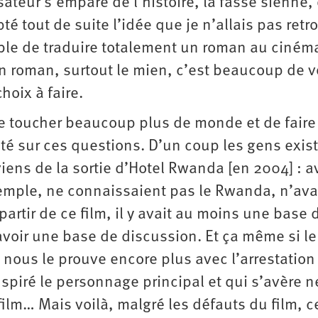
isateur s’empare de l’histoire, la fasse sienne,
pté tout de suite l’idée que je n’allais pas retr
ble de traduire totalement un roman au cinéma
un roman, surtout le mien, c’est beaucoup de v
hoix à faire.
de toucher beaucoup plus de monde et de faire
ité sur ces questions. D’un coup les gens exis
uviens de la sortie d’Hotel Rwanda [en 2004] : a
xemple, ne connaissaient pas le Rwanda, n’ava
rtir de ce film, il y avait au moins une base 
oir une base de discussion. Et ça même si le
té nous le prouve encore plus avec l’arrestation
piré le personnage principal et qui s’avère n
film… Mais voilà, malgré les défauts du film, c