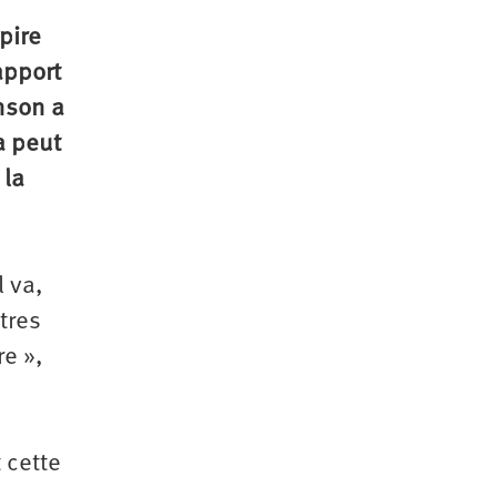
pire
apport
nson a
a peut
 la
l va,
tres
re »,
 cette