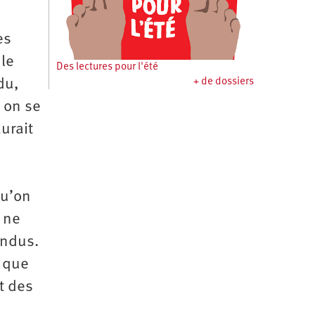
es
 le
Des lectures pour l'été
du,
+ de dossiers
 on se
aurait
qu’on
 ne
endus.
s que
t des