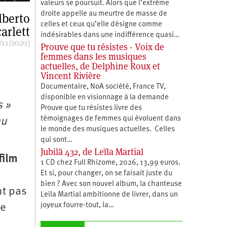
valeurs se poursuit. Alors que l’extrême
droite appelle au meurtre de masse de
lberto
celles et ceux qu’elle désigne comme
arlett
indésirables dans une indifférence quasi…
/11/2020)
Prouve que tu résistes - Voix de
femmes dans les musiques
actuelles, de Delphine Roux et
Vincent Rivière
Documentaire, NoA société, France TV,
disponible en visionnage à la demande
s »
Prouve que tu résistes livre des
témoignages de femmes qui évoluent dans
au
le monde des musiques actuelles. Celles
qui sont…
Jubilä 432, de Leïla Martial
film
1 CD chez Full Rhizome, 2026, 13,99 euros.
Et si, pour changer, on se faisait juste du
bien ? Avec son nouvel album, la chanteuse
nt pas
Leïla Martial ambitionne de livrer, dans un
joyeux fourre-tout, la…
le