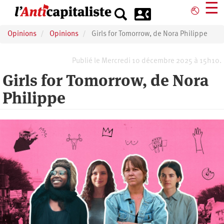
Aller
☰
⎋
au
contenu
Opinions
Opinions
Girls for Tomorrow, de Nora Philippe
principal
Publié le Mercredi 10 décembre 2025 à 15h10.
Girls for Tomorrow, de Nora
Philippe