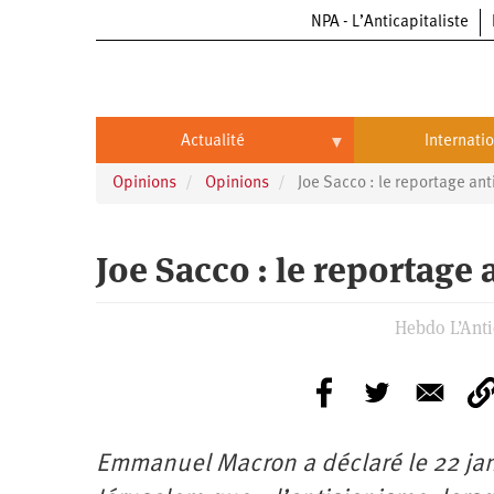
NPA - L’Anticapitaliste
Aller
au
contenu
principal
Actualité
Internati
Opinions
Opinions
Joe Sacco : le reportage ant
Actualité
International
Politique
Brésil
Joe Sacco : le reportage 
Entreprises
Chine
Hebdo L’Antic
Oppressions
Entreprises
États-
Unis
Économie
Automobile
Oppressions
Continents
Écologie
Aéronautique
Antiracisme
Continents
Emmanuel Macron a déclaré le 22 jan
Éducation
Commerce
Féminisme
Afrique