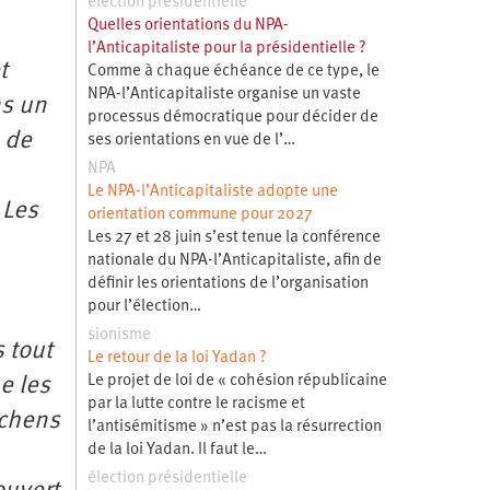
élection présidentielle
Quelles orientations du NPA-
l’Anticapitaliste pour la présidentielle ?
t
Comme à chaque échéance de ce type, le
NPA-l’Anticapitaliste organise un vaste
ns un
processus démocratique pour décider de
 de
ses orientations en vue de l’…
NPA
Le NPA-l’Anticapitaliste adopte une
 Les
orientation commune pour 2027
Les 27 et 28 juin s’est tenue la conférence
nationale du NPA-l’Anticapitaliste, afin de
définir les orientations de l’organisation
pour l’élection…
sionisme
 tout
Le retour de la loi Yadan ?
Le projet de loi de « cohésion républicaine
e les
par la lutte contre le racisme et
tchens
l’antisémitisme » n’est pas la résurrection
de la loi Yadan. Il faut le…
élection présidentielle