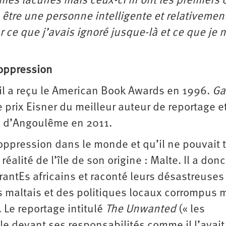
 mes lacunes mais ceux-ci m’ont les premiers 
s être une personne intelligente et relativemen
r ce que j’avais ignoré jusque-là et ce que je 
’oppression
 il a reçu le American Book Awards en 1996.
Ga
le prix Eisner du meilleur auteur de reportage et
al d’Angoulême en 2011.
’oppression dans le monde et qu’il ne pouvait 
réalité de l’île de son origine : Malte. Il a donc
rantEs africains et raconté leurs désastreuses
hes maltais et des politiques locaux corrompus 
 Le reportage intitulé
The Unwanted
(« les
lle devant ses responsabilités comme il l’avait 