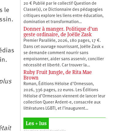
20 € Publié par le collectif Question de
s le
Classe(s), ce Dictionnaire des pédagogies
critiques explore les liens entre éducation,
ssin.
­domination et transformation…
Donner à manger. Politique d’un
geste ordinaire, de Joëlle Zask
Premier Parallèle, 2026, 180 pages, 17 €.
Dans cet ouvrage nourrissant, Joëlle Zask «
édias
se demande comment nourrir sans
in.
empoisonner, aider sans asservir, concilier
nécessité et liberté. Car trouver la…
Ruby Fruit Jungle, de Rita Mae
Brown
 plus
Roman, Éditions Héloïse d’Ormesson,
2026, 336 pages, 22 euros. Les Éditions
Héloïse d’Ormesson viennent de lancer leur
collection Queer Ardent·e, consacrée aux
littératures LGBTI, et l’inaugurent…
Les + lus
tait