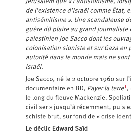
Jérusalem que « l’antisionisme, lorsq
Santé
Hôpitaux
LGBTI
Amérique
du
de l’existence d’Israël comme État, e
Nord
Vidéos
SNCF
Amérique
antisémitisme ». Une scandaleuse dé
latine
guère dû plaire au grand journaliste 
Dans
Services
Asie
mon
publics
palestinien Joe Sacco dont les ouvrag
département
Europe
colonisation sioniste et sur Gaza en p
Moyen-
autorité dans le monde mais ne sont
Orient
Israël.
Océanie
Joe Sacco, né le 2 octobre 1960 sur l
1
documentaire en BD,
Payer la terre
,
le long du fleuve Mackenzie. Spoliati
civiliser » jusqu’à récemment, puis 
schiste brut, sur fond de « crise ident
Le déclic Edward Saïd