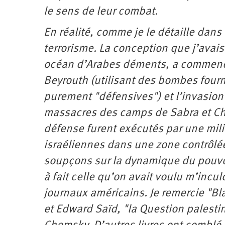
le sens de leur combat.
En réalité, comme je le détaille dans 
terrorisme. La conception que j’avais
océan d’Arabes déments, a commencé
Beyrouth (utilisant des bombes fourni
purement "défensives") et l’invasio
massacres des camps de Sabra et Cha
défense furent exécutés par une mili
israéliennes dans une zone contrôlée
soupçons sur la dynamique du pouvoir 
à fait celle qu’on avait voulu m’incu
journaux américains. Je remercie "Bl
et Edward Saïd, "la Question palesti