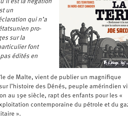
u’il est la négation
st un
claration qui n’a
étatsunien pro-
es sur la
articulier font
 pas édités en
’île de Malte, vient de publier un magnifique
 sur l’histoire des Dénés, peuple amérindien v
on au 19e siècle, rapt des enfants pour les «
exploitation contemporaine du pétrole et du ga
itaire ».