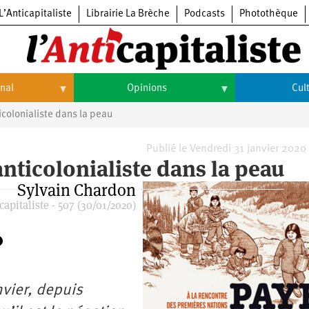
L’Anticapitaliste
Librairie La Brèche
Podcasts
Photothèque
onal
Opinions
Cul
icolonialiste dans la peau
Opinions
Culture
Histoire
Arts
Publié le Vendredi 31 janvier 2020
anticolonialiste dans la peau
Cinéma
Sylvain Chardon
apitaliste - 507 (30/01/2020)
Expositions
Livres
Musique
vier, depuis