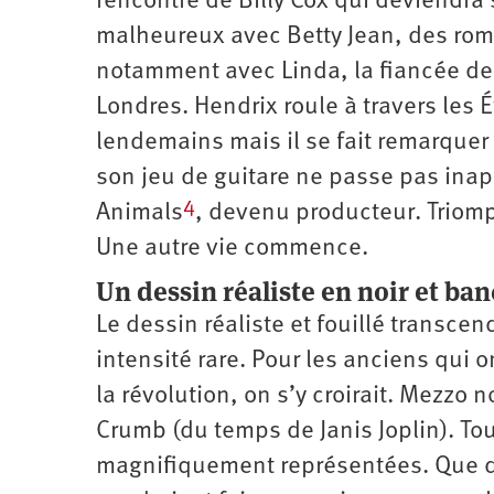
rencontre de Billy Cox qui deviendra
malheureux avec Betty Jean, des rom
notamment avec Linda, la fiancée de 
Londres. Hendrix roule à travers les 
lendemains mais il se fait remarquer 
son jeu de guitare ne passe pas ina
4
Animals
, devenu producteur. Triom
Une autre vie commence.
Un dessin réaliste en noir et b
Le dessin réaliste et fouillé transce
intensité rare. Pour les anciens qui o
la révolution, on s’y croirait. Mezzo n
Crumb (du temps de Janis Joplin). To
magnifiquement représentées. Que du 