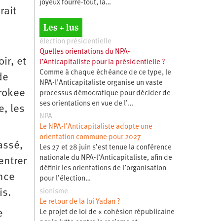
joyeux fourre-tout, la…
rait
Les + lus
élection présidentielle
Quelles orientations du NPA-
ir, et
l’Anticapitaliste pour la présidentielle ?
Comme à chaque échéance de ce type, le
de
NPA-l’Anticapitaliste organise un vaste
erokee
processus démocratique pour décider de
ses orientations en vue de l’…
e, les
NPA
Le NPA-l’Anticapitaliste adopte une
orientation commune pour 2027
assé,
Les 27 et 28 juin s’est tenue la conférence
nationale du NPA-l’Anticapitaliste, afin de
entrer
définir les orientations de l’organisation
nce
pour l’élection…
is.
sionisme
Le retour de la loi Yadan ?
e
Le projet de loi de « cohésion républicaine