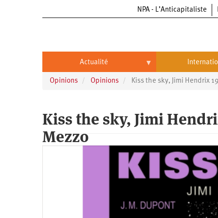
NPA - L’Anticapitaliste
Aller
au
contenu
principal
Actualité
Internati
Opinions
Opinions
Kiss the sky, Jimi Hendrix 
Actualité
International
Politique
Brésil
Kiss the sky, Jimi Hendri
Entreprises
Chine
Mezzo
Oppressions
Entreprises
États-
Unis
Économie
Automobile
Oppressions
Continents
Écologie
Aéronautique
Antiracisme
Continents
Éducation
Commerce
Féminisme
Afrique