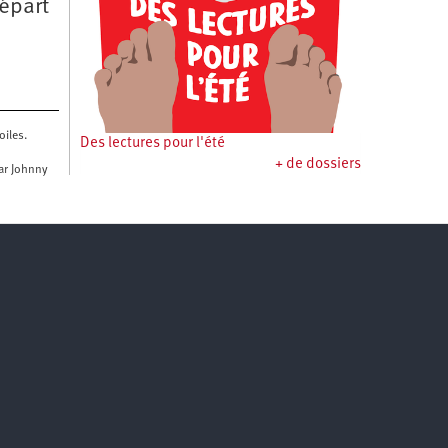
épart
oiles.
Des lectures pour l'été
+ de dossiers
par Johnny