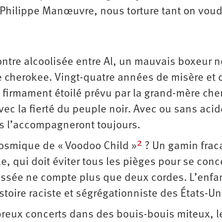
Philippe Manœuvre, nous torture tant on voud
ontre alcoolisée entre Al, un mauvais boxeur no
ne cherokee. Vingt-quatre années de misère et 
 firmament étoilé prévu par la grand-mère ch
ec la fierté du peuple noir. Avec ou sans acid
es l’accompagneront toujours.
2
cosmique de « Voodoo Child »
? Un gamin frac
e, qui doit éviter tous les pièges pour se conc
assée ne compte plus que deux cordes. L’enfa
stoire raciste et ségrégationniste des États-Un
eux concerts dans des bouis-bouis miteux, l