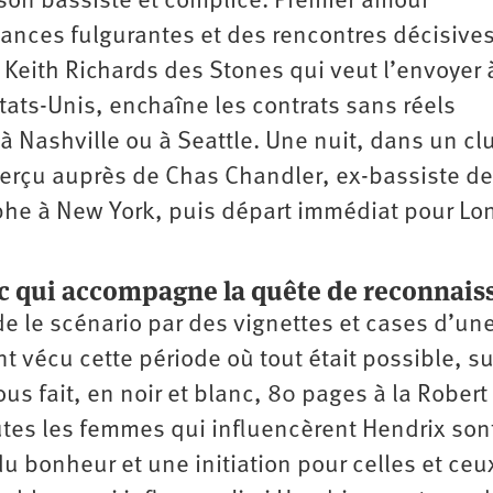
 son bassiste et complice. Premier amour
ances fulgurantes et des rencontres décisive
Keith Richards des Stones qui veut l’envoyer 
États-Unis, enchaîne les contrats sans réels
à Nashville ou à Seattle. Une nuit, dans un cl
perçu auprès de Chas Chandler, ex-bassiste d
phe à New York, puis départ immédiat pour Lo
anc qui accompagne la quête de reconnai
nde le scénario par des vignettes et cases d’un
nt vécu cette période où tout était possible, su
ous fait, en noir et blanc, 80 pages à la Robert
utes les femmes qui influencèrent Hendrix son
bonheur et une initiation pour celles et ceu