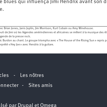
e blues qui influença Jimi Hendrix avant son d
e.
avec Brian Jones, Janis Joplin, Jim Morrison, Kurt Cobain ou Amy Winehouse.
uti de Jimi où les légendes amérindiennes et africaines se mêlent à la musique des ét
égende de la presse rock.
ric Burdon au chant. Le groupe triompha avec « The House of the Rising Sun » repris 
prété « Hey Joe » avec Hendrix à la guitare.
icles
-
Les nôtres
onnecter
-
Sites amis
lsé par
Drupal
et
Omega