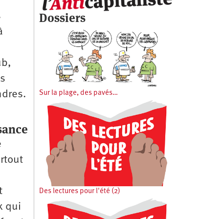
Dossiers
s
à
ub,
es
ndres.
Sur la plage, des pavés…
ssance
e
rtout
t
Des lectures pour l'été (2)
x qui