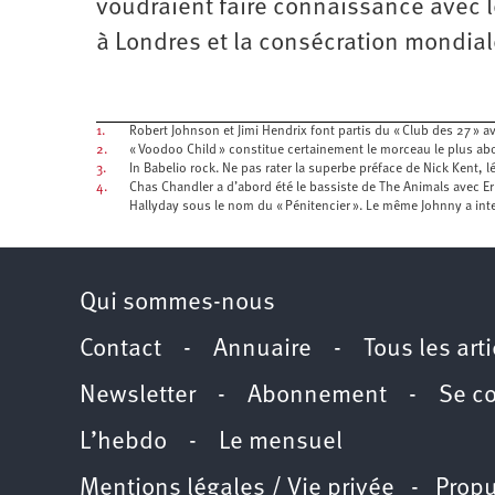
voudraient faire connaissance avec l
à Londres et la consécration mondial
1.
Robert Johnson et Jimi Hendrix font partis du « Club des 27 » 
2.
« Voodoo Child » constitue certainement le morceau le plus abo
3.
In Babelio rock. Ne pas rater la superbe préface de Nick Kent, l
4.
Chas Chandler a d’abord été le bassiste de The Animals avec E
Hallyday sous le nom du « Pénitencier ». Le même Johnny a inter
Qui sommes-nous
Contact
-
Annuaire
-
Tous les art
Newsletter
-
Abonnement
-
Se c
L’hebdo
-
Le mensuel
Mentions légales / Vie privée
- Propu