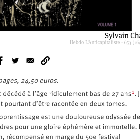
Sylvain C
Hebdo L’Anticapitaliste - 653 (16
pages, 24,50 euros.
1
t décédé à l’âge ridiculement bas de 27 ans
. 
ait pourtant d’être racontée en deux tomes.
apprentissage est une douloureuse odyssée d
ndres pour une gloire éphémère et immortelle. 
m, récompensé en marge du 50e festival