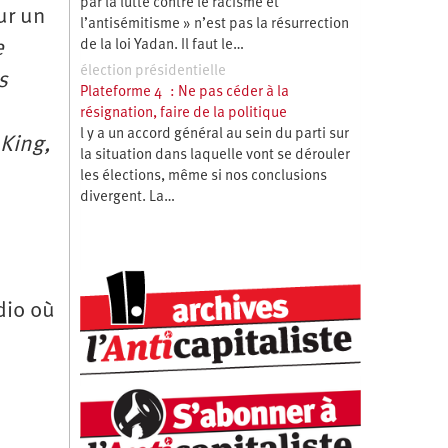
par la lutte contre le racisme et
ur un
l’antisémitisme » n’est pas la résurrection
de la loi Yadan. Il faut le…
e
élection présidentielle
s
Plateforme 4 : Ne pas céder à la
résignation, faire de la politique
l y a un accord général au sein du parti sur
 King,
la situation dans laquelle vont se dérouler
les élections, même si nos conclusions
divergent. La…
dio où