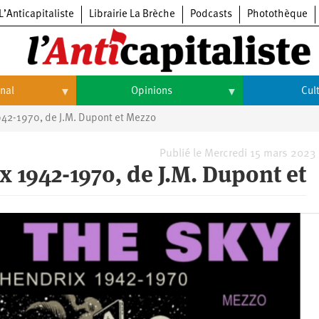
L’Anticapitaliste
Librairie La Brèche
Podcasts
Photothèque
onal
Opinions
Cul
1942-1970, de J.M. Dupont et Mezzo
Opinions
Culture
Histoire
Arts
Publié le Mercredi 15 mars 2023
x 1942-1970, de J.M. Dupont et
Cinéma
Expositions
Livres
Musique