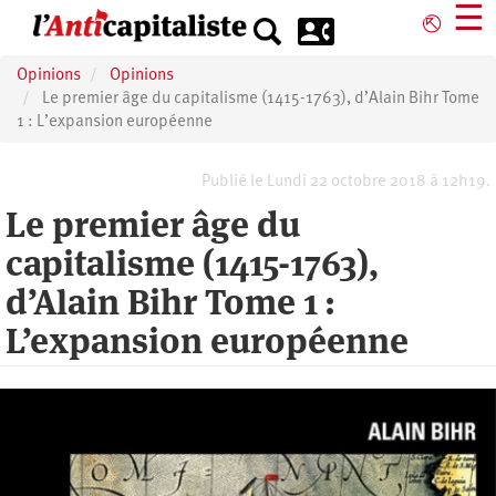
Aller
☰
⎋
au
contenu
Opinions
Opinions
principal
Le premier âge du capitalisme (1415-1763), d’Alain Bihr Tome
1 : L’expansion européenne
Publié le Lundi 22 octobre 2018 à 12h19.
Le premier âge du
capitalisme (1415-1763),
d’Alain Bihr Tome 1 :
L’expansion européenne