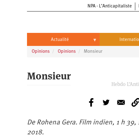
NPA - L’Anticapitaliste
Aller
au
contenu
principal
Actualité
Internati
Opinions
Opinions
Monsieur
Actualité
International
Politique
Brésil
Monsieur
Entreprises
Chine
Hebdo L’Antic
Oppressions
Entreprises
États-
Unis
Économie
Automobile
Oppressions
Continents
Écologie
Aéronautique
Antiracisme
Continents
De Rohena Gera. Film indien, 1 h 39, 
Éducation
Commerce
Féminisme
Afrique
2018.