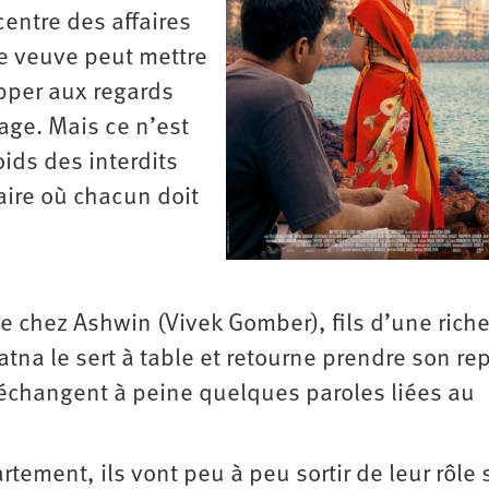
ntre des affaires
ne veuve peut mettre
pper aux regards
lage. Mais ce n’est
ids des interdits
aire où chacun doit
 chez Ashwin (Vivek Gomber), fils d’une rich
tna le sert à table et retourne prendre son re
ls échangent à peine quelques paroles liées au
tement, ils vont peu à peu sortir de leur rôle 