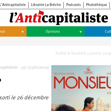
L’Anticapitaliste
Librairie La Brèche
Podcasts
Photothèque
onal
Opinions
Cul
Opinions
Culture
Histoire
Arts
Publié le Vendredi 4 janvier 2019
Cinéma
apitaliste - 457 (03/01/2019)
Expositions
Livres
Musique
sorti le 26 décembre