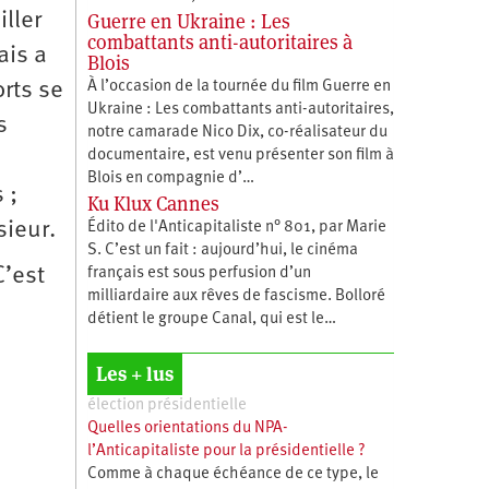
Guerre en Ukraine : Les
ller
combattants anti-autoritaires à
ais a
Blois
À l’occasion de la tournée du film Guerre en
orts se
Ukraine : Les combattants anti-autoritaires,
s
notre camarade Nico Dix, co-réalisateur du
documentaire, est venu présenter son film à
Blois en compagnie d’…
 ;
Ku Klux Cannes
sieur.
Édito de l'Anticapitaliste n° 801, par Marie
S. C’est un fait : aujourd’hui, le cinéma
C’est
français est sous perfusion d’un
milliardaire aux rêves de fascisme. Bolloré
détient le groupe Canal, qui est le…
Les + lus
élection présidentielle
Quelles orientations du NPA-
l’Anticapitaliste pour la présidentielle ?
Comme à chaque échéance de ce type, le