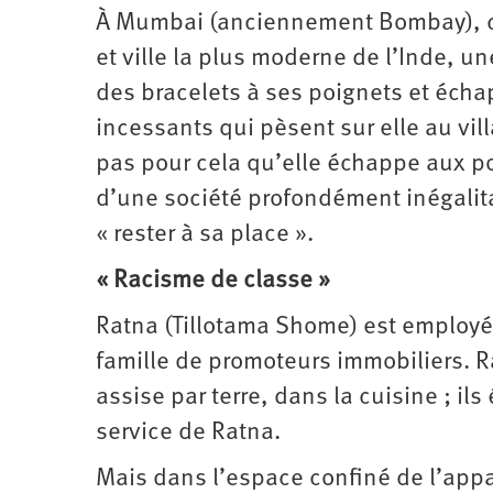
Santé
Hôpitaux
LGBTI
Amérique
À Mumbai (anciennement Bombay), ce
du
Nord
et ville la plus moderne de l’Inde, u
Vidéos
SNCF
Amérique
latine
des bracelets à ses poignets et écha
Dans
Services
Asie
incessants qui pèsent sur elle au vil
mon
publics
département
Europe
pas pour cela qu’elle échappe aux po
d’une société profondément inégalit
Moyen-
Orient
« rester à sa place ».
Océanie
« Racisme de classe »
Ratna (Tillotama Shome) est employée
famille de promoteurs immobiliers. Ra
assise par terre, dans la cuisine ; i
service de Ratna.
Mais dans l’espace confiné de l’appar