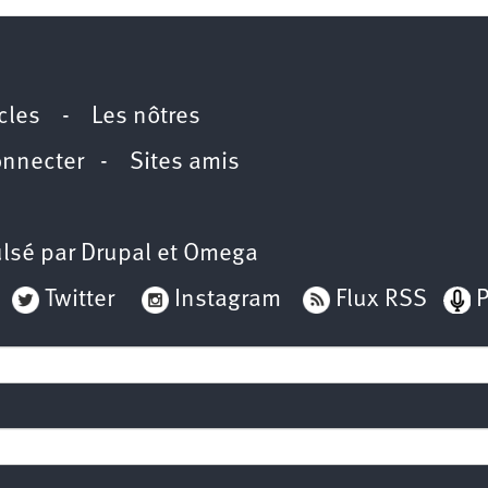
icles
-
Les nôtres
onnecter
-
Sites amis
lsé par
Drupal
et
Omega
Twitter
Instagram
Flux RSS