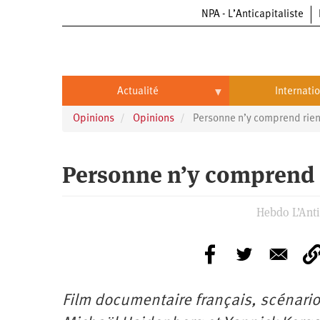
NPA - L’Anticapitaliste
Aller
au
contenu
principal
Actualité
Internati
Opinions
Opinions
Personne n’y comprend rien
Actualité
International
Politique
Brésil
Personne n’y comprend 
Entreprises
Chine
Hebdo L’Antic
Oppressions
Entreprises
États-
Unis
Économie
Automobile
Oppressions
Continents
Écologie
Aéronautique
Antiracisme
Continents
Film documentaire français, scénario 
Éducation
Commerce
Féminisme
Afrique