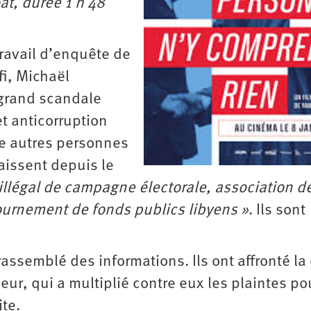
at, durée 1 h 48
travail d’enquête de
fi, Michaël
 grand scandale
t anticorruption
nze autres personnes
aissent depuis le
illégal de campagne électorale, association d
tournement de fonds publics libyens »
. Ils sont
rassemblé des informations. Ils ont affronté la
ieur, qui a multiplié contre eux les plaintes po
ite.