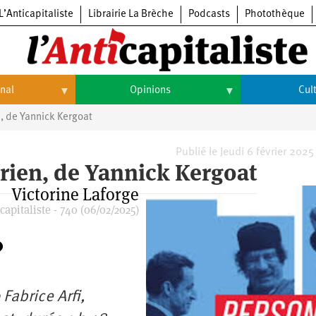
L’Anticapitaliste
Librairie La Brèche
Podcasts
Photothèque
onal
Opinions
Cul
, de Yannick Kergoat
Opinions
Culture
Histoire
Arts
Publié le Jeudi 6 février 2025
rien, de Yannick Kergoat
Cinéma
Victorine Laforge
apitaliste - 740 (06/02/2025)
Expositions
Livres
Musique
Fabrice Arfi,