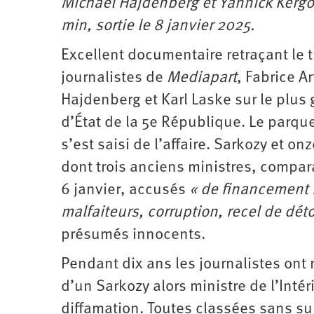
Michaël Hajdenberg et Yannick Kergo
Santé
Hôpitaux
LGBTI
Amérique
du
min, sortie le 8 janvier 2025.
Nord
Vidéos
SNCF
Amérique
latine
Excellent documentaire retraçant le 
Dans
Services
Asie
journalistes de
Mediapart
, Fabrice Ar
mon
publics
département
Hajdenberg et Karl Laske sur le plus
Europe
d’État de la 5e République. Le parque
Moyen-
Orient
s’est saisi de l’affaire. Sarkozy et o
Océanie
dont trois anciens ministres, compar
6 janvier, accusés
« de financement 
malfaiteurs, corruption, recel de dé
présumés innocents.
Pendant dix ans les journalistes ont 
d’un Sarkozy alors ministre de l’Intér
diffamation. Toutes classées sans su