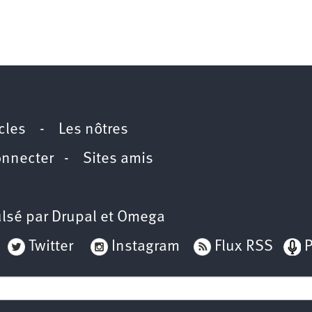
icles
-
Les nôtres
onnecter
-
Sites amis
lsé par
Drupal
et
Omega
Twitter
Instagram
Flux RSS