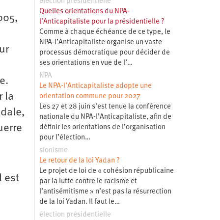
élection présidentielle
Quelles orientations du NPA-
005,
l’Anticapitaliste pour la présidentielle ?
Comme à chaque échéance de ce type, le
NPA-l’Anticapitaliste organise un vaste
ur
processus démocratique pour décider de
ses orientations en vue de l’…
NPA
e.
Le NPA-l’Anticapitaliste adopte une
 la
orientation commune pour 2027
Les 27 et 28 juin s’est tenue la conférence
dale,
nationale du NPA-l’Anticapitaliste, afin de
uerre
définir les orientations de l’organisation
pour l’élection…
sionisme
Le retour de la loi Yadan ?
Le projet de loi de « cohésion républicaine
l est
par la lutte contre le racisme et
l’antisémitisme » n’est pas la résurrection
de la loi Yadan. Il faut le…
élection présidentielle