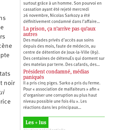
surtout grâce à un homme. Son pourvoi en
cassation ayant été rejeté mercredi
26 novembre, Nicolas Sarkozy a été
ans
définitivement condamné dans l’affaire…
de
La prison, ça n’arrive pas qu’aux
autres
rs
Des malades privés d’accès aux soins
scène
depuis des mois, faute de médecin, au
centre de détention de Joux-la-Ville (89).
epte
Des centaines de détenuEs qui dorment sur
des matelas par terre. Des cafards, des…
Président condamné, médias
tats
paniqués
t noir
Il a pris cinq piges. Sarko a pris du ferme.
Pour « association de malfaiteurs » afin «
ui
d’organiser une corruption au plus haut
rice
niveau possible une fois élu ». Les
réactions dans les principaux…
Les + lus