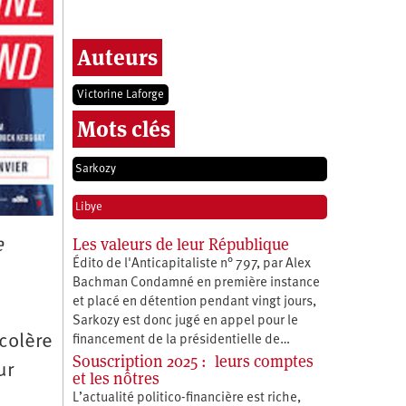
Auteurs
Victorine Laforge
Mots clés
Sarkozy
Libye
Les valeurs de leur République
e
Édito de l'Anticapitaliste n° 797, par Alex
Bachman Condamné en première instance
et placé en détention pendant vingt jours,
Sarkozy est donc jugé en appel pour le
 colère
financement de la présidentielle de…
Souscription 2025 : leurs comptes
ur
et les nôtres
L’actualité politico-financière est riche,