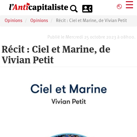
Aller
☰
⎋
au
contenu
Opinions
Opinions
Récit : Ciel et Marine, de Vivian Petit
principal
Publié le Mercredi 25 octobre 2023 à 08h00.
Récit : Ciel et Marine, de
Vivian Petit