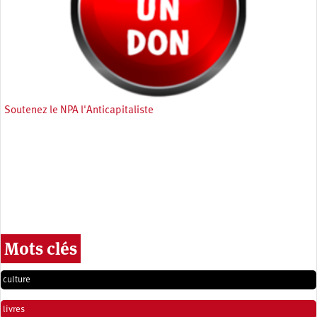
Soutenez le NPA l'Anticapitaliste
Mots clés
culture
livres