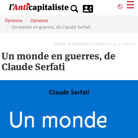
Aller
☰
⎋
au
contenu
Opinions
Opinions
principal
Un monde en guerres, de Claude Serfati
Publié le Vendredi 5 juillet 2024 à 09h00.
Un monde en guerres, de
Claude Serfati