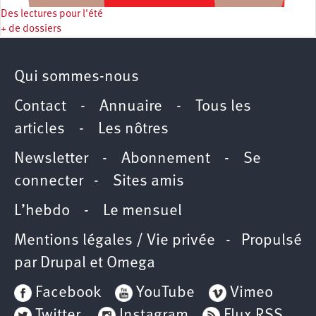
Des lectures pour l'été
+ de dossiers
Qui sommes-nous
Contact
-
Annuaire
-
Tous les
articles
-
Les nôtres
Newsletter
-
Abonnement
-
Se
connecter
-
Sites amis
L’hebdo
-
Le mensuel
Mentions légales / Vie privée
- Propulsé
par
Drupal
et
Omega
Facebook
YouTube
Vimeo
Twitter
Instagram
Flux RSS