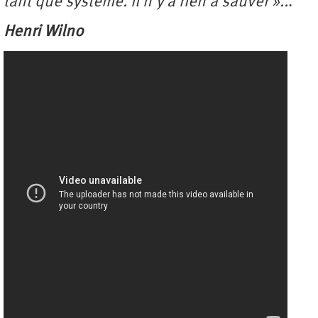
tant que système. Il n’y a rien à sauver »..
.
Henri Wilno