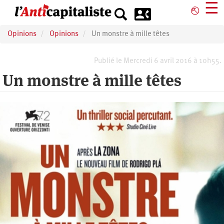
Aller
☰
⎋
au
contenu
Opinions
Opinions
Un monstre à mille têtes
principal
Publié le Mercredi 6 avril 2016 à 10h55.
Un monstre à mille têtes