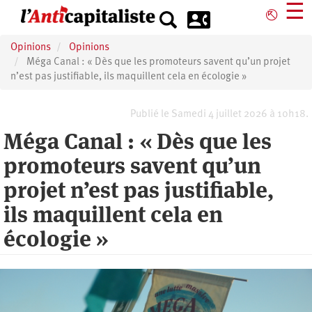
Aller
☰
⎋
au
contenu
Opinions
Opinions
principal
Méga Canal : « Dès que les promoteurs savent qu’un projet
n’est pas justifiable, ils maquillent cela en écologie »
Publié le Samedi 4 juillet 2026 à 10h18.
Méga Canal : « Dès que les
promoteurs savent qu’un
projet n’est pas justifiable,
ils maquillent cela en
écologie »