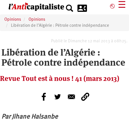
Aller
☰
⎋
au
contenu
Opinions
Opinions
principal
Libération de l’Algérie : Pétrole contre indépendance
Publié le Dimanche 12 mai 2013 à 08h25.
Libération de l’Algérie :
Pétrole contre indépendance
Revue Tout est à nous ! 41 (mars 2013)
Par Jihane Halsanbe