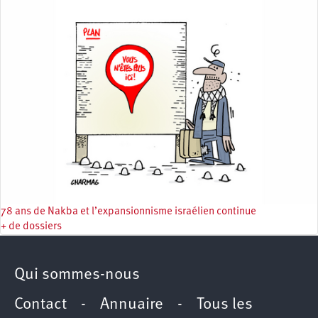
78 ans de Nakba et l’expansionnisme israélien continue
+ de dossiers
Qui sommes-nous
Contact
-
Annuaire
-
Tous les