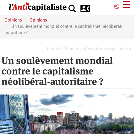
Aller
☰
⎋
au
contenu
Opinions
Opinions
principal
Un soulèvement mondial contre le capitalisme néolibéral-
autoritaire ?
Publié le Samedi 7 décembre 2019 à 01h00.
Un soulèvement mondial
contre le capitalisme
néolibéral-autoritaire ?