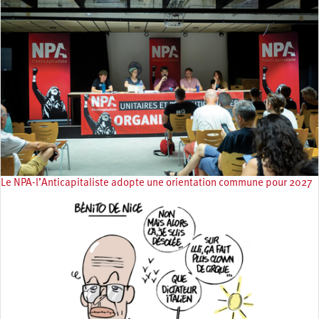
Le NPA-l’Anticapitaliste adopte une orientation commune pour 2027