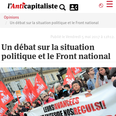
Aller
☰
⎋
au
contenu
Opinions
principal
Un débat sur la situation politique et le Front national
Publié le Vendredi 5 mai 2017 à 12h12.
Un débat sur la situation
politique et le Front national