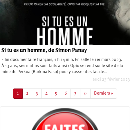
Si tu es un homme, de Simon Panay
Film documentaire français, 1 h 14 min. En salle le 1er mars 2023.
À 13 ans, ses matins sont faits ainsi : Opio se rend sur le site de la
mine de Perkoa (Burkina Faso) pour y casser des tas de…
Jeudi 23 février 2023
Pagination
Page
1
Page
2
Page
3
Page
4
Page
5
Page
6
Page
7
Page
››
Dernière
Derniers »
courante
suivante
page