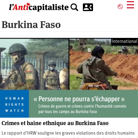
Aller
☰
⎋
au
contenu
Burkina Faso
principal
International
Crimes et haine ethnique au Burkina Faso
Le rapport d’HRW souligne les graves violations des droits humains