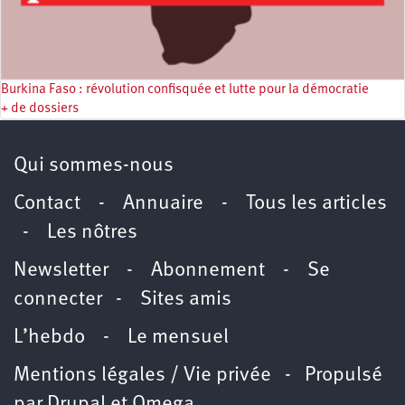
Burkina Faso : révolution confisquée et lutte pour la démocratie
+ de dossiers
Qui sommes-nous
Contact
-
Annuaire
-
Tous les articles
-
Les nôtres
Newsletter
-
Abonnement
-
Se
connecter
-
Sites amis
L’hebdo
-
Le mensuel
Mentions légales / Vie privée
- Propulsé
par
Drupal
et
Omega