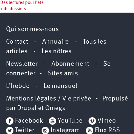
Des lectures pour l'été
+ de dossiers
Qui sommes-nous
Contact
-
Annuaire
-
Tous les
articles
-
Les nôtres
Newsletter
-
Abonnement
-
Se
connecter
-
Sites amis
L’hebdo
-
Le mensuel
Mentions légales / Vie privée
- Propulsé
par
Drupal
et
Omega
Facebook
YouTube
Vimeo
Twitter
Instagram
Flux RSS