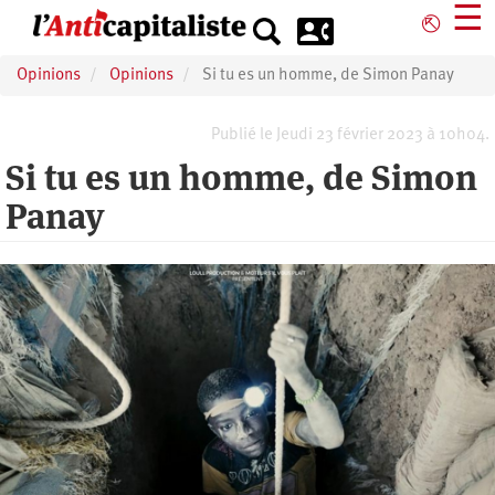
Aller
☰
⎋
au
contenu
Opinions
Opinions
Si tu es un homme, de Simon Panay
principal
Publié le Jeudi 23 février 2023 à 10h04.
Si tu es un homme, de Simon
Panay