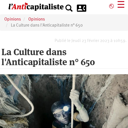
Aller
☰
⎋
au
contenu
Opinions
Opinions
principal
La Culture dans l'Anticapitaliste n° 650
Publié le Jeudi 23 février 2023 à 10h59.
La Culture dans
l'Anticapitaliste n° 650