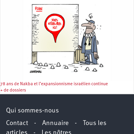
78 ans de Nakba et l’expansionnisme israélien continue
+ de dossiers
Qui sommes-nous
Contact
-
Annuaire
-
Tous les
articles
-
Les nôtres