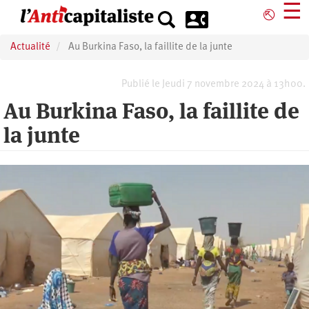
Aller
☰
⎋
au
contenu
Actualité
Au Burkina Faso, la faillite de la junte
principal
Publié le Jeudi 7 novembre 2024 à 13h00.
Au Burkina Faso, la faillite de
la junte