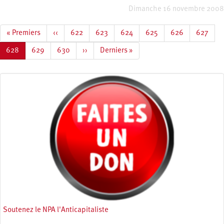
Dimanche 16 novembre 2008
Pagination
Première
« Premiers
Page
‹‹
Page
622
Page
623
Page
624
Page
625
Page
626
Page
627
page
précédente
Page
628
Page
629
Page
630
Page
››
Dernière
Derniers »
courante
suivante
page
Soutenez le NPA l'Anticapitaliste