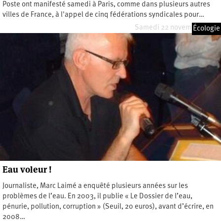
Poste ont manifesté samedi à Paris, comme dans plusieurs autres
villes de France, à l'appel de cinq fédérations syndicales pour…
Samedi 22 novembre 2008
Écologie
Eau voleur !
Journaliste, Marc Laimé a enquêté plusieurs années sur les
problèmes de l’eau. En 2003, il publie « Le Dossier de l’eau,
pénurie, pollution, corruption » (Seuil, 20 euros), avant d’écrire, en
2008…