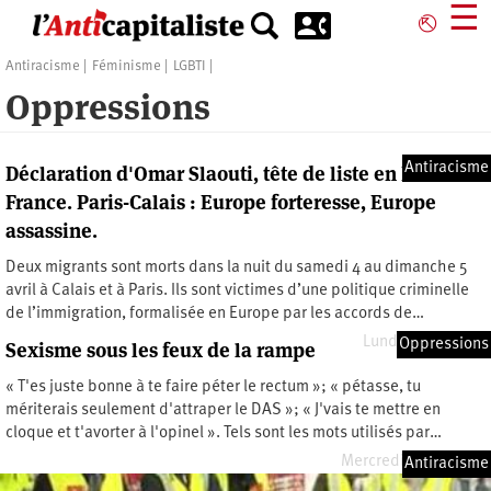
Aller
☰
⎋
au
contenu
Antiracisme
Féminisme
LGBTI
principal
Oppressions
Antiracisme
Déclaration d'Omar Slaouti, tête de liste en Ile de
France. Paris-Calais : Europe forteresse, Europe
assassine.
Deux migrants sont morts dans la nuit du samedi 4 au dimanche 5
avril à Calais et à Paris. Ils sont victimes d’une politique criminelle
de l’immigration, formalisée en Europe par les accords de…
Lundi 6 avril 2009
Oppressions
Sexisme sous les feux de la rampe
« T'es juste bonne à te faire péter le rectum »; « pétasse, tu
mériterais seulement d'attraper le DAS »; « J'vais te mettre en
cloque et t'avorter à l'opinel ». Tels sont les mots utilisés par…
Mercredi 1 avril 2009
Antiracisme