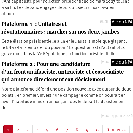
l’Anticapitaliste pour l’élection présidentielle de mars 2027 touche
à sa fin. Les débats, engagés depuis plusieurs mois, avaient
abouti…
Jeudi 25 juin 2026
Vie du NPA
Plateforme 1 : Unitaires et
révolutionnaires : marcher sur nos deux jambes
Cette élection présidentielle a un enjeu aussi simple que glaçant :
le RN va-t-il s’emparer du pouvoir ? La question est d’autant plus
grave que, dans la Ve République, la fonction présidentielle…
Jeudi 4 juin 2026
Vie du NPA
Plateforme 2 : Pour une candidature
d’un front antifasciste, antiraciste et écosocialiste
qui annonce directement son désistement
Notre plateforme défend une position nouvelle axée autour de deux
points : en premier, investir une campagne comme on pourrait en
avoir l’habitude mais en annonçant dès le départ le désistement
de…
Jeudi 4 juin 2026
Pagination
Page
1
Page
2
Page
3
Page
4
Page
5
Page
6
Page
7
Page
8
Page
9
Page
››
Dernière
Derniers »