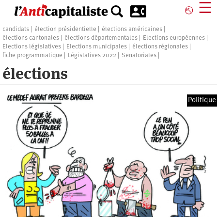
Aller
☰
⎋
au
contenu
candidats
élection présidentielle
élections américaines
principal
élections cantonales
élections départementales
Elections européennes
Elections législatives
Elections municipales
élections régionales
fiche programmatique
Législatives 2022
Senatoriales
élections
Politique