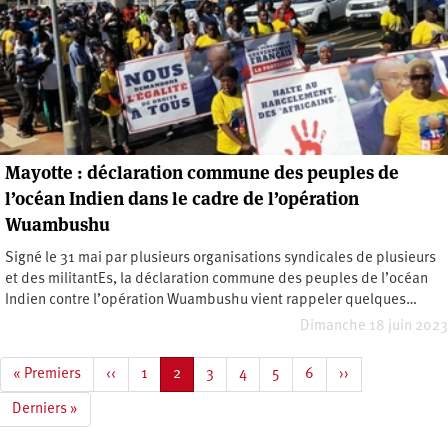
Mayotte : déclaration commune des peuples de
l’océan Indien dans le cadre de l’opération
Wuambushu
Signé le 31 mai par plusieurs organisations syndicales de plusieurs
et des militantEs, la déclaration commune des peuples de l’océan
Indien contre l’opération Wuambushu vient rappeler quelques…
Dimanche 18 juin 2023
Pagination
Première
« Premiers
Page
‹‹
Page
1
Page
2
Page
3
Page
4
Page
5
Page
6
Page
››
page
précédente
courante
suivante
Dernière
Derniers »
page