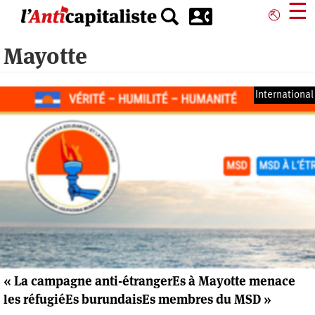
Aller
☰
⎋
au
contenu
Mayotte
principal
International
« La campagne anti-étrangerEs à Mayotte menace
les réfugiéEs burundaisEs membres du MSD »