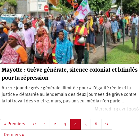
Mayotte : Grève générale, silence colonial et blindés
pour la répression
Au 12e jour de grève générale illimitée pour « l’égalité réelle et la
justice » démarrée au lendemain des deux journées de grève contre
la loi travail des 30 et 31 mars, pas un seul média n’en parle…
Mercredi 13 avril 2016
Pagination
Première
« Premiers
Page
‹‹
Page
1
Page
2
Page
3
Page
4
Page
5
Page
6
Page
››
page
précédente
courante
suivante
Dernière
Derniers »