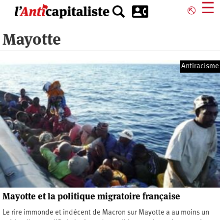
Aller
☰
⎋
au
contenu
Mayotte
principal
Antiracisme
Mayotte et la politique migratoire française
Le rire immonde et indécent de Macron sur Mayotte a au moins un